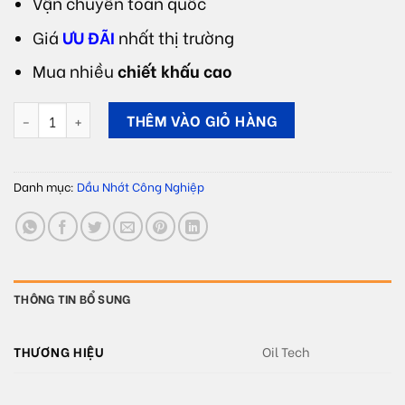
Vận chuyển toàn quốc
Giá
ƯU ĐÃI
nhất thị trường
Mua nhiều
chiết khấu cao
Dầu nhiệt luyện Oil Tech QUENCH OIL VG số lượng
THÊM VÀO GIỎ HÀNG
Danh mục:
Dầu Nhớt Công Nghiệp
THÔNG TIN BỔ SUNG
THƯƠNG HIỆU
Oil Tech