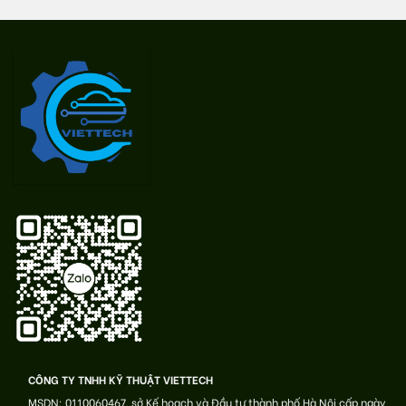
CÔNG TY TNHH KỸ THUẬT VIETTECH
MSDN: 0110060467, sở Kế hoạch và Đầu tư thành phố Hà Nội cấp ngày