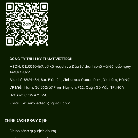
CÔNG TY TNHH KỸ THUẬT VIETTECH
MSDN: 0110060467, sở Kế hoạch và Đầu tư thành phố Hà Nội cấp ngày
14/07/2022
Địa chỉ: SB24-34, Sao Biển 24, Vinhomes Ocean Park, Gia Lâm, Hà Nội
VP Miền Nam: Số 362/67 Phan Huy Ích, P12, Quận Gò Vấp, TP. HCM
Hotline: 0986 471 568
Email: letuanviettech@gmail.com
CHÍNH SÁCH & QUY ĐỊNH
Chính sách quy định chung