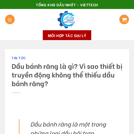
Skip
TỔNG KHO DẦU NHỚT - VIETTECH
to
content
MỜI HỢP TÁC ĐẠI LÝ
TIN TỨC
Dầu bánh răng là gì? Vì sao thiết bị
truyền động không thể thiếu dầu
bánh răng?
Dầu bánh răng là một trong
những loại dầu bôi trơn