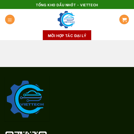
Skip
TỔNG KHO DẦU NHỚT - VIETTECH
to
content
MỜI HỢP TÁC ĐẠI LÝ