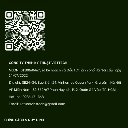
CÔNG TY TNHH KỸ THUẬT VIETTECH
MSDN: 0110060467, sở Kế hoạch và Đầu tư thành phố Hà Nội cấp ngày
14/07/2022
Địa chỉ: SB24-34, Sao Biển 24, Vinhomes Ocean Park, Gia Lâm, Hà Nội
VP Miền Nam: Số 362/67 Phan Huy Ích, P12, Quận Gò Vấp, TP. HCM
Hotline: 0986 471 568
Email: letuanviettech@gmail.com
CHÍNH SÁCH & QUY ĐỊNH