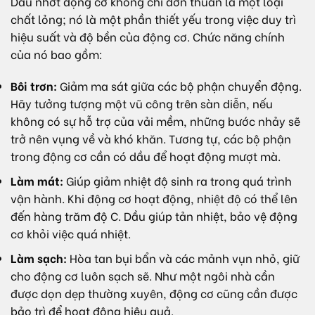
Dầu nhớt động cơ không chỉ đơn thuần là một loại
chất lỏng; nó là một phần thiết yếu trong việc duy trì
hiệu suất và độ bền của động cơ. Chức năng chính
của nó bao gồm:
Bôi trơn:
Giảm ma sát giữa các bộ phận chuyển động.
Hãy tưởng tượng một vũ công trên sàn diễn, nếu
không có sự hỗ trợ của vải mềm, những bước nhảy sẽ
trở nên vụng về và khó khăn. Tương tự, các bộ phận
trong động cơ cần có dầu để hoạt động mượt mà.
Làm mát:
Giúp giảm nhiệt độ sinh ra trong quá trình
vận hành. Khi động cơ hoạt động, nhiệt độ có thể lên
đến hàng trăm độ C. Dầu giúp tản nhiệt, bảo vệ động
cơ khỏi việc quá nhiệt.
Làm sạch:
Hòa tan bụi bẩn và các mảnh vụn nhỏ, giữ
cho động cơ luôn sạch sẽ. Như một ngôi nhà cần
được dọn dẹp thường xuyên, động cơ cũng cần được
bảo trì để hoạt động hiệu quả.