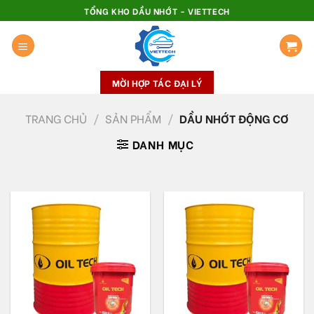
Skip
TỔNG KHO DẦU NHỚT - VIETTECH
to
content
MỜI HỢP TÁC ĐẠI LÝ
TRANG CHỦ
/
SẢN PHẨM
/
DẦU NHỚT ĐỘNG CƠ
DANH MỤC