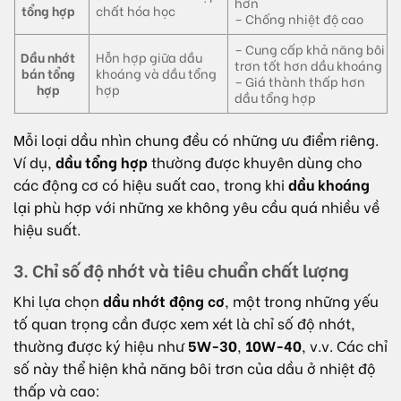
hơn
tổng hợp
chất hóa học
– Chống nhiệt độ cao
– Cung cấp khả năng bôi
Dầu nhớt
Hỗn hợp giữa dầu
trơn tốt hơn dầu khoáng
bán tổng
khoáng và dầu tổng
– Giá thành thấp hơn
hợp
hợp
dầu tổng hợp
Mỗi loại dầu nhìn chung đều có những ưu điểm riêng.
Ví dụ,
dầu tổng hợp
thường được khuyên dùng cho
các động cơ có hiệu suất cao, trong khi
dầu khoáng
lại phù hợp với những xe không yêu cầu quá nhiều về
hiệu suất.
3. Chỉ số độ nhớt và tiêu chuẩn chất lượng
Khi lựa chọn
dầu nhớt động cơ
, một trong những yếu
tố quan trọng cần được xem xét là chỉ số độ nhớt,
thường được ký hiệu như
5W-30
,
10W-40
, v.v. Các chỉ
số này thể hiện khả năng bôi trơn của dầu ở nhiệt độ
thấp và cao: