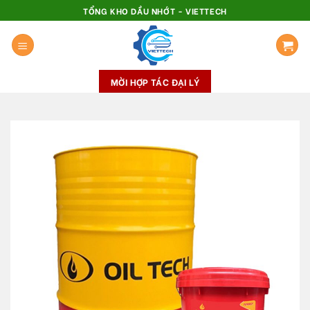
Skip
TỔNG KHO DẦU NHỚT - VIETTECH
to
content
MỜI HỢP TÁC ĐẠI LÝ