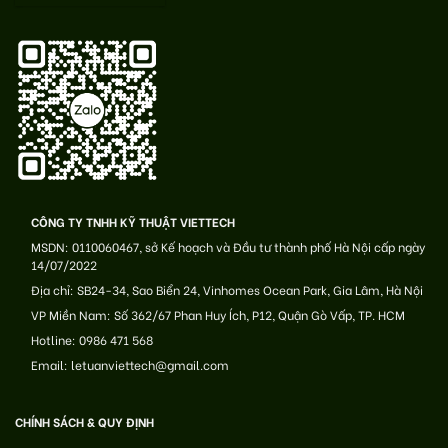
CÔNG TY TNHH KỸ THUẬT VIETTECH
MSDN: 0110060467, sở Kế hoạch và Đầu tư thành phố Hà Nội cấp ngày
14/07/2022
Địa chỉ: SB24-34, Sao Biển 24, Vinhomes Ocean Park, Gia Lâm, Hà Nội
VP Miền Nam: Số 362/67 Phan Huy Ích, P12, Quận Gò Vấp, TP. HCM
Hotline: 0986 471 568
Email: letuanviettech@gmail.com
CHÍNH SÁCH & QUY ĐỊNH