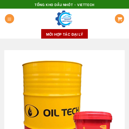
Skip
TỔNG KHO DẦU NHỚT - VIETTECH
to
content
MỜI HỢP TÁC ĐẠI LÝ