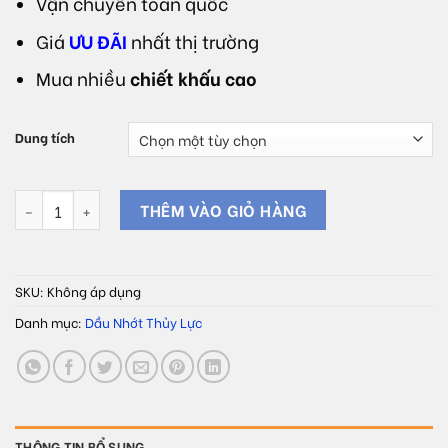
Vận chuyển toàn quốc
Giá
ƯU ĐÃI
nhất thị trường
Mua nhiều
chiết khấu cao
Dung tích
Dầu chân không OIL TECH VACUUM PUMP OIL TM100 số lượng
THÊM VÀO GIỎ HÀNG
SKU:
Không áp dụng
Danh mục:
Dầu Nhớt Thủy Lực
THÔNG TIN BỔ SUNG