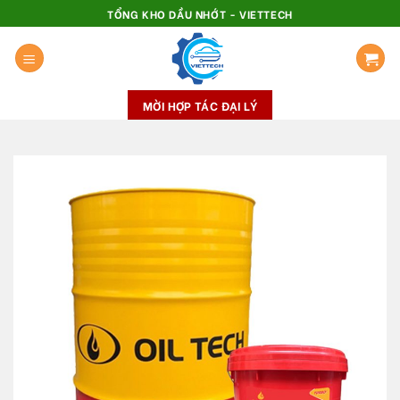
Skip
TỔNG KHO DẦU NHỚT - VIETTECH
to
content
MỜI HỢP TÁC ĐẠI LÝ