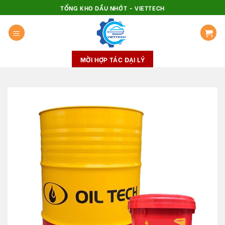
Skip
TỔNG KHO DẦU NHỚT - VIETTECH
to
content
MỜI HỢP TÁC ĐẠI LÝ