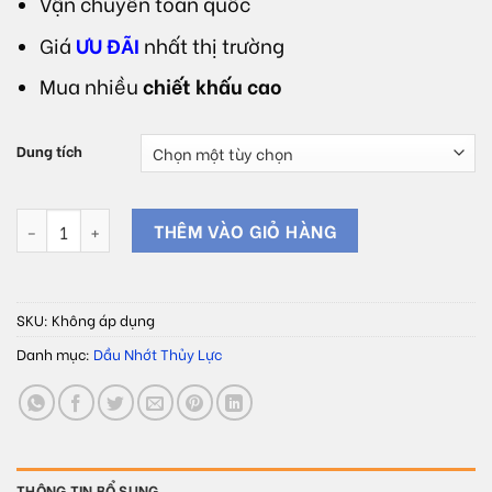
Vận chuyển toàn quốc
Giá
ƯU ĐÃI
nhất thị trường
Mua nhiều
chiết khấu cao
Dung tích
Dầu tách khuôn, chống dính MOLDING OIL AL số lượng
THÊM VÀO GIỎ HÀNG
SKU:
Không áp dụng
Danh mục:
Dầu Nhớt Thủy Lực
THÔNG TIN BỔ SUNG