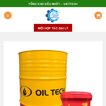
Skip
TỔNG KHO DẦU NHỚT - VIETTECH
to
content
MỜI HỢP TÁC ĐẠI LÝ