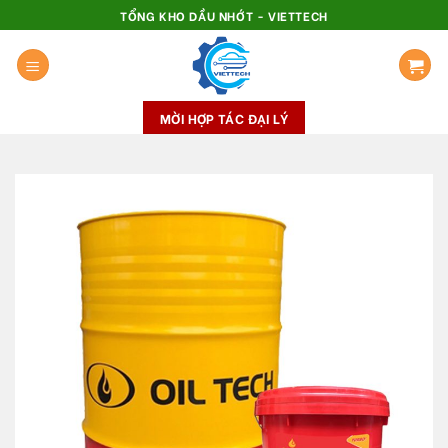
Skip
TỔNG KHO DẦU NHỚT - VIETTECH
to
content
MỜI HỢP TÁC ĐẠI LÝ