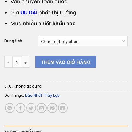
Vận chuyển toàn quốc
Giá
ƯU ĐÃI
nhất thị trường
Mua nhiều
chiết khấu cao
Dung tích
Dầu thủy lực Oil Tech HYDRAULIC OIL FR 68 số lượng
THÊM VÀO GIỎ HÀNG
SKU:
Không áp dụng
Danh mục:
Dầu Nhớt Thủy Lực
THÔNG TIN BỔ SUNG