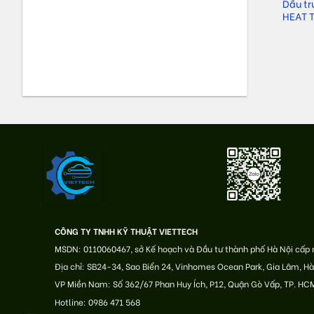
nén khí OIL TECH
Dầu chống rỉ OIL TECH
Dầu tr
– 6000 ISO CS 32
ANTIRUST
HEAT T
Liên hệ
Liên hệ
CÔNG TY TNHH KỸ THUẬT VIETTECH
MSDN: 0110060467, sở Kế hoạch và Đầu tư thành phố Hà Nội cấp
Địa chỉ: SB24-34, Sao Biển 24, Vinhomes Ocean Park, Gia Lâm, Hà
VP Miền Nam: Số 362/67 Phan Huy Ích, P12, Quận Gò Vấp, TP. HC
Hotline: 0986 471 568