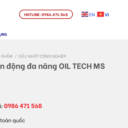
VI
EN
HOTLINE: 0986.471.568
ỤNG
 PHẨM
/
DẦU NHỚT CÔNG NGHIỆP
ền động đa năng OIL TECH MS
0986 471 568
á:
 toàn quốc