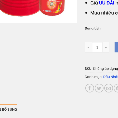
Giá
ƯU ĐÃI
n
Mua nhiều
c
Dung tích
Dầu truyền động đ
SKU:
Không áp dụn
Danh mục:
Dầu Nhớ
N BỔ SUNG