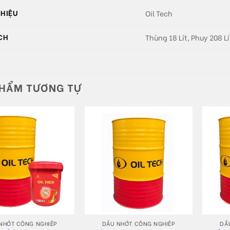
HIỆU
Oil Tech
CH
Thùng 18 Lít, Phuy 208 Lí
PHẨM TƯƠNG TỰ
+
+
NHỚT CÔNG NGHIỆP
DẦU NHỚT CÔNG NGHIỆP
DẦ