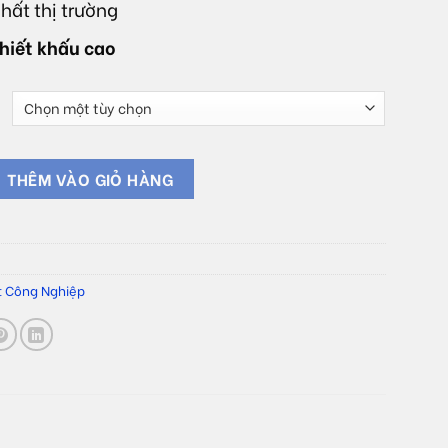
hất thị trường
hiết khấu cao
a năng OIL TECH MS 50W số lượng
THÊM VÀO GIỎ HÀNG
g
t Công Nghiệp