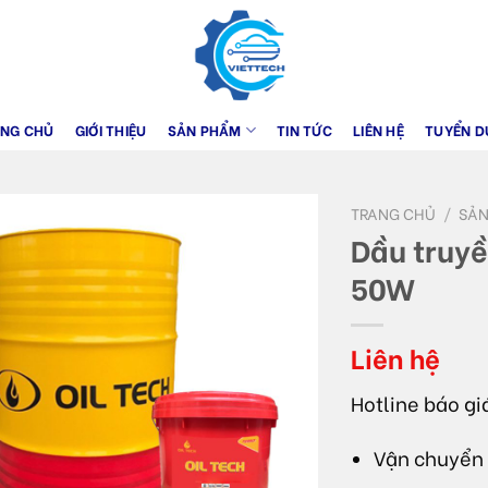
ANG CHỦ
GIỚI THIỆU
SẢN PHẨM
TIN TỨC
LIÊN HỆ
TUYỂN D
TRANG CHỦ
/
SẢN
Dầu truy
50W
Liên hệ
Hotline báo gi
Vận chuyển