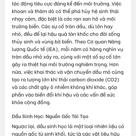
tác động tiêu cực đáng kể đến môi trường. Việc
khoan và thăm dò có thể phá hủy hệ sinh thái
nhạy cảm, đặc biệt là các rạn san hô và môi
trường biển. Các sự cố tràn dầu, dù lớn hay
nhỏ, đều để lại hậu quả tàn khốc cho đời sống
thủy sinh và vùng bờ biển. Theo Cơ quan Năng
lượng Quốc tế (IEA), mỗi năm có hàng nghìn vụ
tràn dầu nhỏ xảy ra, cùng với một số sự cố lớn
gây ra thiệt hại môi trường nghiêm trọng. Hơn
nữa, việc khai thác và vận chuyển dầu mỏ cũng
tạo ra lượng lớn khí thải carbon dioxide (CO2)
và các chất gây ô nhiễm không khí khác, góp
phần vào biến đổi khí hậu và các vấn đề sức
khỏe cộng đồng.
Dầu Sinh Học: Nguồn Gốc Tái Tạo
Ngược lại, dầu sinh học là một loại nhiên liệu có
nguồn gốc từ sinh khối, tức là các vật liệu hữu