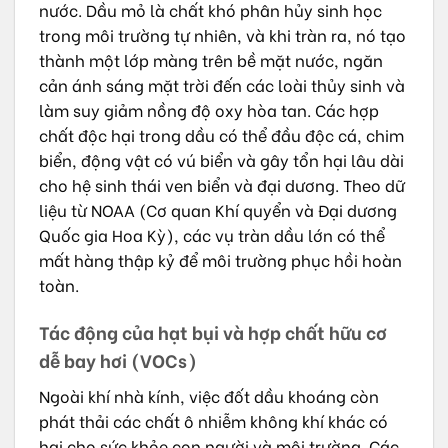
nước. Dầu mỏ là chất khó phân hủy sinh học
trong môi trường tự nhiên, và khi tràn ra, nó tạo
thành một lớp màng trên bề mặt nước, ngăn
cản ánh sáng mặt trời đến các loài thủy sinh và
làm suy giảm nồng độ oxy hòa tan. Các hợp
chất độc hại trong dầu có thể đầu độc cá, chim
biển, động vật có vú biển và gây tổn hại lâu dài
cho hệ sinh thái ven biển và đại dương. Theo dữ
liệu từ NOAA (Cơ quan Khí quyển và Đại dương
Quốc gia Hoa Kỳ), các vụ tràn dầu lớn có thể
mất hàng thập kỷ để môi trường phục hồi hoàn
toàn.
Tác động của hạt bụi và hợp chất hữu cơ
dễ bay hơi (VOCs)
Ngoài khí nhà kính, việc đốt dầu khoáng còn
phát thải các chất ô nhiễm không khí khác có
hại cho sức khỏe con người và môi trường. Các