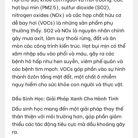
hạt bụi mịn (PM2.5), sulfur dioxide (SO2),
nitrogen oxides (NOx) và các hợp chất hữu cơ
dễ bay hơi (VOCs) là những sản phẩm phụ
thường thấy. SO2 và NOx là nguyên nhân chính
gây mưa axit, làm suy thoái rừng, đất và ăn
mòn các công trình kiến trúc. Hạt bụi mịn có thể
xâm nhập sâu vào phổi và máu, gây ra các
bệnh hô hấp như hen suyễn, viêm phế quản và
các bệnh tim mạch. VOCs góp phần vào sự hình
thành ôzôn tầng mặt đất, một chất ô nhiễm
nguy hiểm cho sức khỏe con người và thực vật.
Dầu Sinh Học: Giải Pháp Xanh Cho Hành Tinh
Dầu sinh học mang đến một giải pháp thay thế
thân thiện với môi trường hơn, góp phần giảm
thiểu các tác động tiêu cực mà dầu khoáng gây
ra.