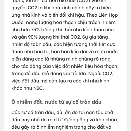
quyển. CO2 là khí nhà kính chính gây ra hiệu
ứng nhà kính và biến đổi khí hậu. Theo Liên Hợp
Quốc, năng lượng hóa thạch chịu trách nhiệm
cho hơn 75% lượng khí thải nhà kính toàn cầu
và gần 90% lượng khí thải CO2. Sự gia tăng
nhiệt độ toàn cầu, các hiện tượng thời tiết cực
đoan như bão lũ, hạn hán kéo dài và mực nước
biển dâng cao là những minh chứng rõ ràng
cho tác động của việc đốt nhiên liệu hóa thạch,
trong đó dầu mỏ đóng vai trò lớn. Ngoài CO2,
việc đốt dầu mỏ còn tạo ra các khí nhà kính
khác như N2O.
Ô nhiễm đất, nước từ sự cố tràn dầu
Các sự cố tràn dầu, dù lớn do tai nạn tàu chở
dầu hay nhỏ do rò rỉ từ đường ống và kho chứa,
đều gây ra ô nhiễm nghiêm trọng cho đất và