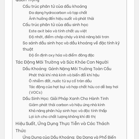
Cấu trúc phân tử của dầu khoáng
Đa dạng hydrocarbon và tạp chất
Ảnh hưởng đến hiệu suất và phát thải
Cấu trúc phân tử của dầu sinh học
Este axit béo và tính chất ưu việt
Độ nhớt, điểm chớp cháy và khả năng bôi trơn
So sánh dầu sinh học và dầu khoáng về đặc tính kỹ
thuật
Độ ổn định oxy hóa và điểm đông đặc
Tác Động Môi Trường và Sức Khỏe Con Người
Dầu Khoáng: Gánh Nặng Môi Trường Toàn Cầu
Phát thải khí nhà kính và biến đổi khí hậu
Ô nhiễm đất, nước từ sự cố tràn dầu
Tác động của hạt bụi và hợp chất hữu cơ dễ bay hơi
(VOCs)
Dầu Sinh Học: Giải Pháp Xanh Cho Hành Tinh
Giảm phát thải carbon và hiệu ứng nhà kính
Khả năng phân hủy sinh học và độc tính thấp
Lợi ích cho chất lượng không khí đô thị
Hiệu Suất, Ứng Dụng Thực Tiễn và Các Thách
Thức
Ứng Dụng của Dầu Khoáng: Đa Dạng và Phổ Biến