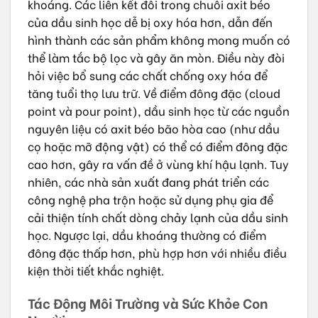
khoáng. Các liên kết đôi trong chuỗi axit béo
của dầu sinh học dễ bị oxy hóa hơn, dẫn đến
hình thành các sản phẩm không mong muốn có
thể làm tắc bộ lọc và gây ăn mòn. Điều này đòi
hỏi việc bổ sung các chất chống oxy hóa để
tăng tuổi thọ lưu trữ. Về điểm đông đặc (cloud
point và pour point), dầu sinh học từ các nguồn
nguyên liệu có axit béo bão hòa cao (như dầu
cọ hoặc mỡ động vật) có thể có điểm đông đặc
cao hơn, gây ra vấn đề ở vùng khí hậu lạnh. Tuy
nhiên, các nhà sản xuất đang phát triển các
công nghệ pha trộn hoặc sử dụng phụ gia để
cải thiện tính chất dòng chảy lạnh của dầu sinh
học. Ngược lại, dầu khoáng thường có điểm
đông đặc thấp hơn, phù hợp hơn với nhiều điều
kiện thời tiết khắc nghiệt.
Tác Động Môi Trường và Sức Khỏe Con