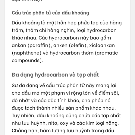
Cấu trúc phân tử của dầu khoáng
Dầu khoáng là một hỗn hợp phức tạp của hàng
trăm, thậm chí hàng nghìn, loại hydrocarbon
khác nhau. Các hydrocarbon này bao gồm
ankan (paraffin), anken (olefin), xicloankan
(naphthene) và hydrocarbon thơm (aromatic
compounds).
Đa dạng hydrocarbon và tạp chất
Sự đa dạng về cấu trúc phân tử này mang lại
cho dầu mỏ một phạm vi rộng lớn về điểm sôi,
độ nhớt và các đặc tính khác, cho phép nó
được tách thành nhiều sản phẩm khác nhau.
Tuy nhiên, dầu khoáng cũng chứa các tạp chất
như lưu huỳnh, nitơ, oxy và các kim loại nặng.
Chẳng hạn, hàm lượng lưu huỳnh trong dầu