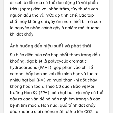
diesel từ dầu mỏ có thể dao động từ vài phần
triệu (ppm) đến vài phần trăm, tùy thuộc vào
nguồn dầu thô và mức độ tinh chế. Các tạp
chất này không chỉ gây ăn mòn thiết bị mà còn
là nguyên nhân chính gây ô nhiễm môi trường
khi đốt cháy.
Ảnh hưởng đến hiệu suất và phát thải
Sự hiện diện của các hợp chất thơm trong dầu
khoáng, đặc biệt là polycyclic aromatic
hydrocarbons (PAHs), góp phần vào chỉ số
cetane thấp hơn so với dầu sinh học và tạo ra
nhiều hạt bụi (PM) và muội than khi đốt cháy
không hoàn toàn. Theo Cơ quan Bảo vệ Môi
trường Hoa Kỳ (EPA), các hạt bụi mịn này có thể
gây ra các vấn đề hô hấp nghiêm trọng và các
bệnh tim mạch. Hơn nữa, quá trình đốt cháy
dầu khoáng giải phóng một lượng lớn CO2, là