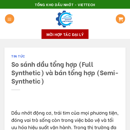
Skip
TỔNG KHO DẦU NHỚT - VIETTECH
to
content
MỜI HỢP TÁC ĐẠI LÝ
TIN TỨC
So sánh dầu tổng hợp (Full
Synthetic) và bán tổng hợp (Semi-
Synthetic)
Dầu nhớt động cơ, trái tim của mọi phương tiện,
đóng vai trò sống còn trong việc bảo vệ và tối
ưu hóa hiệu suất vận hành. Trong thị trường đa