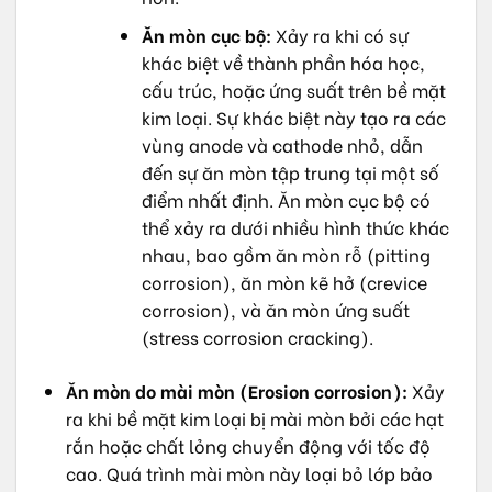
Ăn mòn cục bộ:
Xảy ra khi có sự
khác biệt về thành phần hóa học,
cấu trúc, hoặc ứng suất trên bề mặt
kim loại. Sự khác biệt này tạo ra các
vùng anode và cathode nhỏ, dẫn
đến sự ăn mòn tập trung tại một số
điểm nhất định. Ăn mòn cục bộ có
thể xảy ra dưới nhiều hình thức khác
nhau, bao gồm ăn mòn rỗ (pitting
corrosion), ăn mòn kẽ hở (crevice
corrosion), và ăn mòn ứng suất
(stress corrosion cracking).
Ăn mòn do mài mòn (Erosion corrosion):
Xảy
ra khi bề mặt kim loại bị mài mòn bởi các hạt
rắn hoặc chất lỏng chuyển động với tốc độ
cao. Quá trình mài mòn này loại bỏ lớp bảo