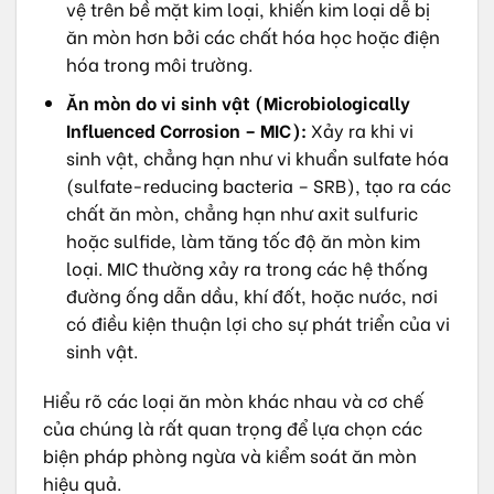
vệ trên bề mặt kim loại, khiến kim loại dễ bị
ăn mòn hơn bởi các chất hóa học hoặc điện
hóa trong môi trường.
Ăn mòn do vi sinh vật (Microbiologically
Influenced Corrosion – MIC):
Xảy ra khi vi
sinh vật, chẳng hạn như vi khuẩn sulfate hóa
(sulfate-reducing bacteria – SRB), tạo ra các
chất ăn mòn, chẳng hạn như axit sulfuric
hoặc sulfide, làm tăng tốc độ ăn mòn kim
loại. MIC thường xảy ra trong các hệ thống
đường ống dẫn dầu, khí đốt, hoặc nước, nơi
có điều kiện thuận lợi cho sự phát triển của vi
sinh vật.
Hiểu rõ các loại ăn mòn khác nhau và cơ chế
của chúng là rất quan trọng để lựa chọn các
biện pháp phòng ngừa và kiểm soát ăn mòn
hiệu quả.