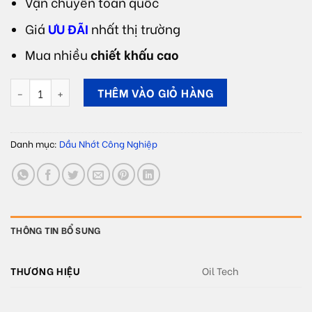
Vận chuyển toàn quốc
Giá
ƯU ĐÃI
nhất thị trường
Mua nhiều
chiết khấu cao
Dầu nhiệt luyện Oil Tech QUENCH OIL VG số lượng
THÊM VÀO GIỎ HÀNG
Danh mục:
Dầu Nhớt Công Nghiệp
THÔNG TIN BỔ SUNG
THƯƠNG HIỆU
Oil Tech