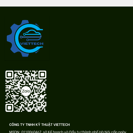
CÔNG TY TNHH KỸ THUẬT VIETTECH
MSDN: 0110060467, sở Kế hoạch và Đầu tư thành phố Hà Nội cấp ngày