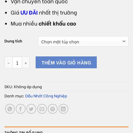
Vận chuyển toàn quốc
Giá
ƯU ĐÃI
nhất thị trường
Mua nhiều
chiết khấu cao
Dung tích
Dầu cắt gọt kim loại màu không pha nước FULLY SYNTHETIC CU -
THÊM VÀO GIỎ HÀNG
SKU:
Không áp dụng
Danh mục:
Dầu Nhớt Công Nghiệp
THÔNG TIN BỔ SUNG