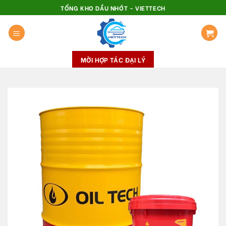
Skip
TỔNG KHO DẦU NHỚT - VIETTECH
to
content
MỜI HỢP TÁC ĐẠI LÝ