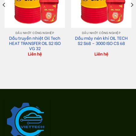
DẦU NHỚT CÔNG NGHIỆP
DẦU NHỚT CÔNG NGHIỆP
Dầu truyền nhiệt Oil Tech
Dầu máy nén khí OIL TECH
HEAT TRANSFER OIL S2 ISO
S2 S68 – 3000 ISO CS 68
VG 32
Liên hệ
Liên hệ