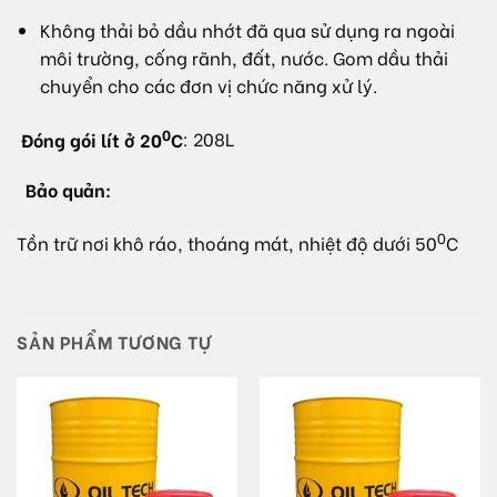
Không thải bỏ dầu nhớt đã qua sử dụng ra ngoài
môi trường, cống rãnh, đất, nước. Gom dầu thải
chuyển cho các đơn vị chức năng xử lý.
0
Đóng gói lít ở 20
C
: 208L
Bảo quản:
0
Tồn trữ nơi khô ráo, thoáng mát, nhiệt độ dưới 50
C
SẢN PHẨM TƯƠNG TỰ