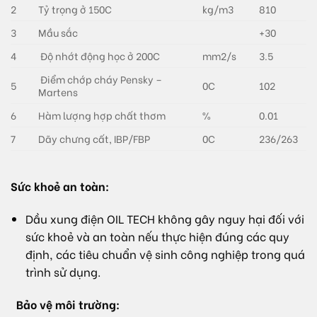
2
Tỷ trọng ở 150C
kg/m3
810
3
Mầu sắc
+30
4
Độ nhớt động học ở 200C
mm2/s
3.5
Điểm chớp cháy Pensky –
5
0C
102
Martens
6
Hàm lượng hợp chất thơm
%
0.01
7
Dãy chưng cất, IBP/FBP
0C
236/263
Sức khoẻ an toàn:
Dầu
xung điện OIL TECH
không gây nguy hại đối với
sức khoẻ và an toàn nếu thực hiện đúng các quy
định, các tiêu chuẩn vệ sinh công nghiệp trong quá
trình sử dụng.
Bảo vệ môi trường: