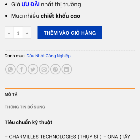
Giá
ƯU ĐÃI
nhất thị trường
Mua nhiều
chiết khấu cao
Dầu xung điện OIL TECH EDM số lượng
THÊM VÀO GIỎ HÀNG
Danh mục:
Dầu Nhớt Công Nghiệp
MÔ TẢ
THÔNG TIN BỔ SUNG
Tiêu chuẩn kỹ thuật
– CHARMILLES TECHNOLOGIES (THỤY SĨ ) – ONA (TÂY