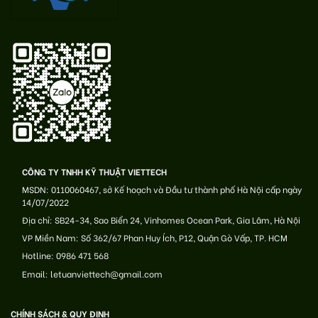
CÔNG TY TNHH KỸ THUẬT VIETTECH
MSDN: 0110060467, sở Kế hoạch và Đầu tư thành phố Hà Nội cấp ngày
14/07/2022
Địa chỉ: SB24-34, Sao Biển 24, Vinhomes Ocean Park, Gia Lâm, Hà Nội
VP Miền Nam: Số 362/67 Phan Huy Ích, P12, Quận Gò Vấp, TP. HCM
Hotline: 0986 471 568
Email: letuanviettech@gmail.com
CHÍNH SÁCH & QUY ĐỊNH